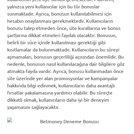
yalnızca yeni kullanıcılar için bu tür bonuslar
sunmaktadır. Ayrıca, bonusun kullanılabilmesi için
hesabın onaylanması gerekmektedir. Kullanıcıların
bonusu talep etmeden önce, site kurallarına ve bonus
şartlarına dikkat etmeleri faydalı olacaktır. Bonusun,
belirli bir süre içinde kullanılması gerektiği gibi
kısıtlamalar da bulunmaktadır. Kullanıcıların bu süreyi
aşmamaları, bonusun geçerliliği açısından önemlidir. Bu
nedenle, bonusun nasıl kullanılacağına dair bilgilere göz
atmakta fayda vardır. Ayrıca, bonusu kullanmadan önce
site üzerinde yer alan promosyonlar ve kampanyalar
hakkında bilgi edinmek, kullanıcıların daha avantajlı
fırsatlar yakalamasına yardımcı olabilir. Bu süreçte
dikkatli olmak, kullanıcıların daha iyi bir deneyim
yaşamasını sağlayacaktır.