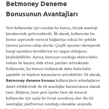
Betmoney Deneme
Bonusunun Avantajları
Yeni kullanıcılar için sunulan bu bonus, birçok avantajı
beraberinde getirmektedir. İlk olarak, kullanıcılar bu
bonus sayesinde mevcut bağlantıyı risksiz bir şekilde
tanıma şansına sahip olurlar. Çeşitli oyunları deneyerek
hangi oyunların kendilerine en uygun olduğunu
keşfedebilirler. Ayrıca, bonusun sunduğu ekstra bahis
imkanı ile kazanç elde etme şansları artmaktadır.
Kullanıcılar, bu bonusu kullanarak daha fazla bahis
yapabilir ve böylece kazançlarını artırabilirler. Ek olarak,
Betmoney deneme bonusu
kullanıcıların arkadaşlarını
davet ettiklerinde de ek avantajlar kazanmasına olanak
tanır. Böylece, hem yeni üyeler hem de mevcut
kullanıcılar için cazip bir fırsat sunulmuş olur. Bu tür
avantajlar, platformun sunduğu olanaklar arasında