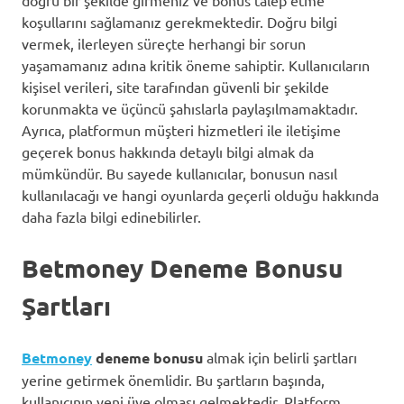
koşullarını sağlamanız gerekmektedir. Doğru bilgi
vermek, ilerleyen süreçte herhangi bir sorun
yaşamamanız adına kritik öneme sahiptir. Kullanıcıların
kişisel verileri, site tarafından güvenli bir şekilde
korunmakta ve üçüncü şahıslarla paylaşılmamaktadır.
Ayrıca, platformun müşteri hizmetleri ile iletişime
geçerek bonus hakkında detaylı bilgi almak da
mümkündür. Bu sayede kullanıcılar, bonusun nasıl
kullanılacağı ve hangi oyunlarda geçerli olduğu hakkında
daha fazla bilgi edinebilirler.
Betmoney Deneme Bonusu
Şartları
Betmoney
deneme bonusu
almak için belirli şartları
yerine getirmek önemlidir. Bu şartların başında,
kullanıcının yeni üye olması gelmektedir. Platform,