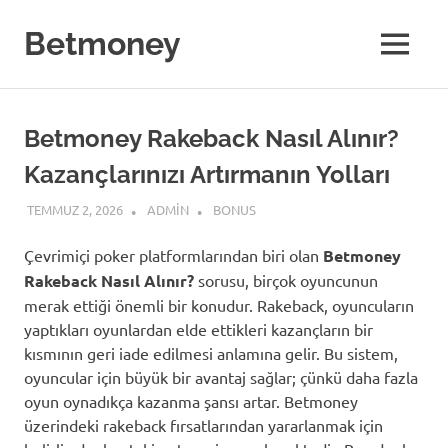
Skip
to
Betmoney
MENU
content
Betmoney Rakeback Nasıl Alınır?
Kazançlarınızı Artırmanın Yolları
TEMMUZ 2, 2026
ADMIN
BONUS
Çevrimiçi poker platformlarından biri olan
Betmoney
Rakeback Nasıl Alınır?
sorusu, birçok oyuncunun
merak ettiği önemli bir konudur. Rakeback, oyuncuların
yaptıkları oyunlardan elde ettikleri kazançların bir
kısmının geri iade edilmesi anlamına gelir. Bu sistem,
oyuncular için büyük bir avantaj sağlar; çünkü daha fazla
oyun oynadıkça kazanma şansı artar. Betmoney
üzerindeki rakeback fırsatlarından yararlanmak için