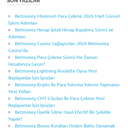
SON YAZILAR
Betmoney Minimum Para Çekme 2026 Mart Güncel
İşlem Adımları
Betmoney Hesap İptali Hesap Kapatma Süreci ve
Adımları
Betmoney Casino Sağlayıcıları 2026 Betmoney
Casino’da
Betmoney Para Çekme Süresi Ne Zaman
Hesabınıza Geçer?
Betmoney Lightning Roulette Oyna Yeni
Başlayanlar İçin İpuçları
Betmoney Kripto İle Para Yatırma Yatırım Yapmanın
Yeni Yolları
Betmoney CMT Cüzdan İle Para Çekme Yeni
Başlayanlar İçin İpuçları
Betmoney Üyelik Silme Nasıl Efectif Bir Şekilde
Yapılır?
Betmoney Bonus Kuralları Neden Bahis Oynamak