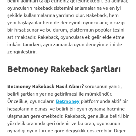
belirli adımları takip etmeniz gerekmektedir. Bu adımlar,
oyuncuların rakeback sistemini anlamalarına ve en iyi
şekilde kullanmalarına yardımcı olur. Rakeback, hem
yeni başlayanlar hem de deneyimli oyuncular için cazip
bir fırsat sunar ve bu durum, platformun popülaritesini
artırmaktadır. Rakeback, oyunculara ek gelir elde etme
imkânı tanırken, aynı zamanda oyun deneyimlerini de
zenginleştirir.
Betmoney Rakeback Şartları
Betmoney Rakeback Nasıl Alınır?
sorusunun yanıtı,
belirli şartların yerine getirilmesi ile mümkündür.
Öncelikle, oyuncuların
Betmoney
platformunda aktif bir
hesaplarının olması ve belirli bir oyun oynama hacmine
ulaşmaları gerekmektedir. Rakeback, genellikle belirli bir
yüzdelik oranında geri ödenir ve bu oran, oyuncunun
oynadığı oyun türüne göre değişiklik gösterebilir. Diğer