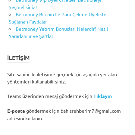
Seçmelisiniz?
Betmoney Bitcoin İle Para Çekme Üyelikte
Sağlanan Faydalar
Betmoney Yatırım Bonusları Nelerdir? Nasıl
Yararlanılır ve Şartları
İLETIŞIM
Site sahibi ile iletişime geçmek için aşağıda yer alan
yöntemleri kullanabilirsiniz.
Teams üzerinden mesaj göndermek için
Tıklayın
E-posta
göndermek için
bahisrehberim7@gmail.com
adresini kullanın.