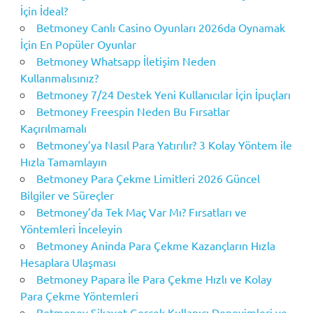
İçin İdeal?
Betmoney Canlı Casino Oyunları 2026da Oynamak
İçin En Popüler Oyunlar
Betmoney Whatsapp İletişim Neden
Kullanmalısınız?
Betmoney 7/24 Destek Yeni Kullanıcılar İçin İpuçları
Betmoney Freespin Neden Bu Fırsatlar
Kaçırılmamalı
Betmoney’ya Nasıl Para Yatırılır? 3 Kolay Yöntem ile
Hızla Tamamlayın
Betmoney Para Çekme Limitleri 2026 Güncel
Bilgiler ve Süreçler
Betmoney’da Tek Maç Var Mı? Fırsatları ve
Yöntemleri İnceleyin
Betmoney Aninda Para Çekme Kazançların Hızla
Hesaplara Ulaşması
Betmoney Papara İle Para Çekme Hızlı ve Kolay
Para Çekme Yöntemleri
Betmoney Şikayet Gerçek Kullanıcı Deneyimleri ve