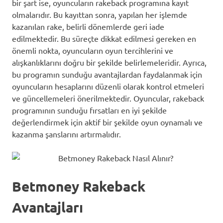
bir şart ise, oyuncuların rakeback programına kayıt
olmalarıdır. Bu kayıttan sonra, yapılan her işlemde
kazanılan rake, belirli dönemlerde geri iade
edilmektedir. Bu süreçte dikkat edilmesi gereken en
önemli nokta, oyuncuların oyun tercihlerini ve
alışkanlıklarını doğru bir şekilde belirlemeleridir. Ayrıca,
bu programın sunduğu avantajlardan faydalanmak için
oyuncuların hesaplarını düzenli olarak kontrol etmeleri
ve güncellemeleri önerilmektedir. Oyuncular, rakeback
programının sunduğu fırsatları en iyi şekilde
değerlendirmek için aktif bir şekilde oyun oynamalı ve
kazanma şanslarını artırmalıdır.
Betmoney Rakeback
Avantajları