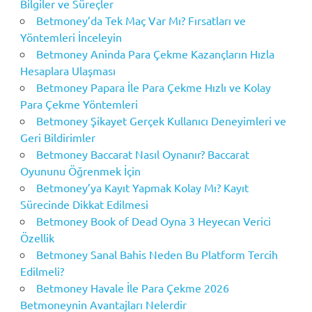
Bilgiler ve Süreçler
Betmoney’da Tek Maç Var Mı? Fırsatları ve
Yöntemleri İnceleyin
Betmoney Aninda Para Çekme Kazançların Hızla
Hesaplara Ulaşması
Betmoney Papara İle Para Çekme Hızlı ve Kolay
Para Çekme Yöntemleri
Betmoney Şikayet Gerçek Kullanıcı Deneyimleri ve
Geri Bildirimler
Betmoney Baccarat Nasıl Oynanır? Baccarat
Oyununu Öğrenmek İçin
Betmoney’ya Kayıt Yapmak Kolay Mı? Kayıt
Sürecinde Dikkat Edilmesi
Betmoney Book of Dead Oyna 3 Heyecan Verici
Özellik
Betmoney Sanal Bahis Neden Bu Platform Tercih
Edilmeli?
Betmoney Havale İle Para Çekme 2026
Betmoneynin Avantajları Nelerdir