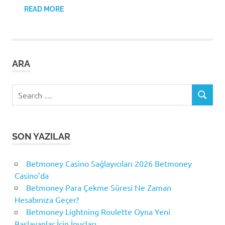
READ MORE
ARA
Search
SEARCH
for:
SON YAZILAR
Betmoney Casino Sağlayıcıları 2026 Betmoney
Casino’da
Betmoney Para Çekme Süresi Ne Zaman
Hesabınıza Geçer?
Betmoney Lightning Roulette Oyna Yeni
Başlayanlar İçin İpuçları