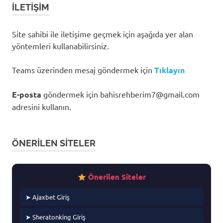
İLETIŞIM
Site sahibi ile iletişime geçmek için aşağıda yer alan
yöntemleri kullanabilirsiniz.
Teams üzerinden mesaj göndermek için
Tıklayın
E-posta
göndermek için
bahisrehberim7@gmail.com
adresini kullanın.
ÖNERILEN SITELER
Önerilen Siteler
➤ Ajaxbet Giriş
➤ Sheratonking Giriş