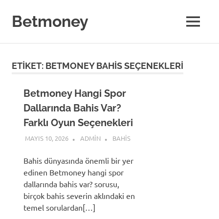
Skip
to
Betmoney
MENU
content
ETIKET:
BETMONEY BAHIS SEÇENEKLERI
Betmoney Hangi Spor
Dallarında Bahis Var?
Farklı Oyun Seçenekleri
MAYIS 10, 2026
ADMIN
BAHIS
Bahis dünyasında önemli bir yer
edinen Betmoney hangi spor
dallarında bahis var? sorusu,
birçok bahis severin aklındaki en
temel sorulardan[…]