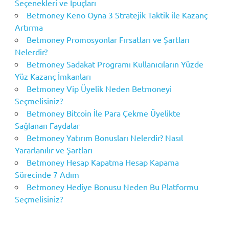
Seçenekleri ve İpuçları
Betmoney Keno Oyna 3 Stratejik Taktik ile Kazanç
Artırma
Betmoney Promosyonlar Fırsatları ve Şartları
Nelerdir?
Betmoney Sadakat Programı Kullanıcıların Yüzde
Yüz Kazanç İmkanları
Betmoney Vip Üyelik Neden Betmoneyi
Seçmelisiniz?
Betmoney Bitcoin İle Para Çekme Üyelikte
Sağlanan Faydalar
Betmoney Yatırım Bonusları Nelerdir? Nasıl
Yararlanılır ve Şartları
Betmoney Hesap Kapatma Hesap Kapama
Sürecinde 7 Adım
Betmoney Hediye Bonusu Neden Bu Platformu
Seçmelisiniz?