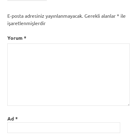
E-posta adresiniz yayınlanmayacak.
Gerekli alanlar
*
ile
işaretlenmişlerdir
Yorum
*
Ad
*