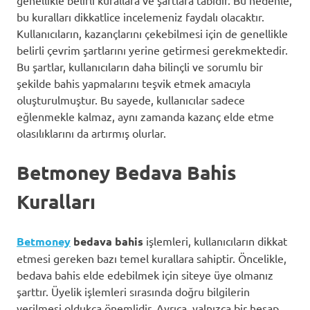
bu kuralları dikkatlice incelemeniz faydalı olacaktır.
Kullanıcıların, kazançlarını çekebilmesi için de genellikle
belirli çevrim şartlarını yerine getirmesi gerekmektedir.
Bu şartlar, kullanıcıların daha bilinçli ve sorumlu bir
şekilde bahis yapmalarını teşvik etmek amacıyla
oluşturulmuştur. Bu sayede, kullanıcılar sadece
eğlenmekle kalmaz, aynı zamanda kazanç elde etme
olasılıklarını da artırmış olurlar.
Betmoney Bedava Bahis
Kuralları
Betmoney
bedava bahis
işlemleri, kullanıcıların dikkat
etmesi gereken bazı temel kurallara sahiptir. Öncelikle,
bedava bahis elde edebilmek için siteye üye olmanız
şarttır. Üyelik işlemleri sırasında doğru bilgilerin
verilmesi oldukça önemlidir. Ayrıca, yalnızca bir hesap