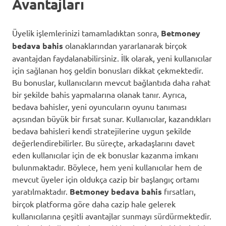
Avantajları
Üyelik işlemlerinizi tamamladıktan sonra,
Betmoney
bedava bahis
olanaklarından yararlanarak birçok
avantajdan faydalanabilirsiniz. İlk olarak, yeni kullanıcılar
için sağlanan hoş geldin bonusları dikkat çekmektedir.
Bu bonuslar, kullanıcıların mevcut bağlantıda daha rahat
bir şekilde bahis yapmalarına olanak tanır. Ayrıca,
bedava bahisler, yeni oyuncuların oyunu tanıması
açısından büyük bir fırsat sunar. Kullanıcılar, kazandıkları
bedava bahisleri kendi stratejilerine uygun şekilde
değerlendirebilirler. Bu süreçte, arkadaşlarını davet
eden kullanıcılar için de ek bonuslar kazanma imkanı
bulunmaktadır. Böylece, hem yeni kullanıcılar hem de
mevcut üyeler için oldukça cazip bir başlangıç ortamı
yaratılmaktadır.
Betmoney bedava bahis
fırsatları,
birçok platforma göre daha cazip hale gelerek
kullanıcılarına çeşitli avantajlar sunmayı sürdürmektedir.