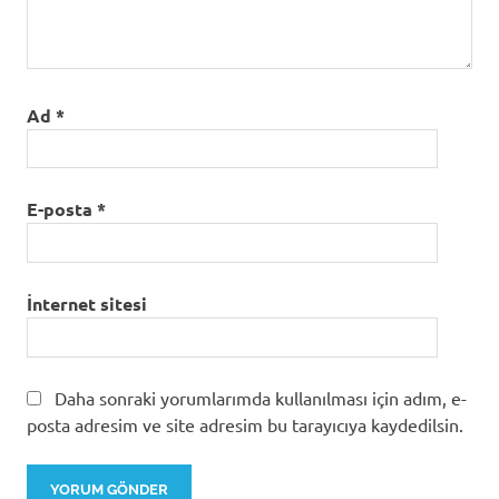
Ad
*
E-posta
*
İnternet sitesi
Daha sonraki yorumlarımda kullanılması için adım, e-
posta adresim ve site adresim bu tarayıcıya kaydedilsin.