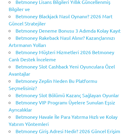
Betmoney Lisans Bilgileri Yıllık Güncellenmiş
Bilgiler ve
Betmoney Blackjack Nasıl Oynanır? 2026 Mart
Güncel Stratejiler
Betmoney Deneme Bonusu 3 Adımda Kolay Kayıt
Betmoney Rakeback Nasıl Alınır? Kazançlarınızı
Artırmanın Yolları
Betmoney Müşteri Hizmetleri 2026 Betmoney
Canlı Destek İnceleme
Betmoney Slot Cashback Yeni Oyunculara Özel
Avantajlar
Betmoney Zeplin Neden Bu Platformu
Seçmelisiniz?
Betmoney Slot Bölümü Kazanç Sağlayan Oyunlar
Betmoney VIP Programı Üyelere Sunulan Eşsiz
Ayrıcalıklar
Betmoney Havale İle Para Yatırma Hızlı ve Kolay
Yatırım Yöntemleri
Betmoney Giriş Adresi Nedir? 2026 Güncel Erişim