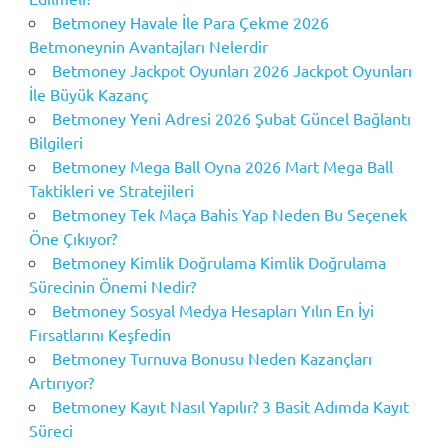
Betmoney Havale İle Para Çekme 2026
Betmoneynin Avantajları Nelerdir
Betmoney Jackpot Oyunları 2026 Jackpot Oyunları
İle Büyük Kazanç
Betmoney Yeni Adresi 2026 Şubat Güncel Bağlantı
Bilgileri
Betmoney Mega Ball Oyna 2026 Mart Mega Ball
Taktikleri ve Stratejileri
Betmoney Tek Maça Bahis Yap Neden Bu Seçenek
Öne Çıkıyor?
Betmoney Kimlik Doğrulama Kimlik Doğrulama
Sürecinin Önemi Nedir?
Betmoney Sosyal Medya Hesapları Yılın En İyi
Fırsatlarını Keşfedin
Betmoney Turnuva Bonusu Neden Kazançları
Artırıyor?
Betmoney Kayıt Nasıl Yapılır? 3 Basit Adımda Kayıt
Süreci