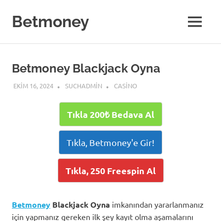
Skip
to
Betmoney
MENU
content
Betmoney Blackjack Oyna
EKIM 16, 2024
SUCHADMIN
CASINO
Tıkla 200₺ Bedava Al
Tıkla, Betmoney'e Gir!
Tıkla, 250 Freespin Al
Betmoney
Blackjack Oyna
imkanından yararlanmanız
için yapmanız gereken ilk şey kayıt olma aşamalarını