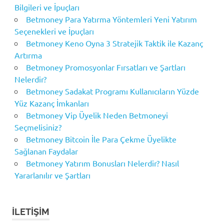
Bilgileri ve İpuçları
Betmoney Para Yatırma Yöntemleri Yeni Yatırım
Seçenekleri ve İpuçları
Betmoney Keno Oyna 3 Stratejik Taktik ile Kazanç
Artırma
Betmoney Promosyonlar Fırsatları ve Şartları
Nelerdir?
Betmoney Sadakat Programı Kullanıcıların Yüzde
Yüz Kazanç İmkanları
Betmoney Vip Üyelik Neden Betmoneyi
Seçmelisiniz?
Betmoney Bitcoin İle Para Çekme Üyelikte
Sağlanan Faydalar
Betmoney Yatırım Bonusları Nelerdir? Nasıl
Yararlanılır ve Şartları
İLETIŞIM