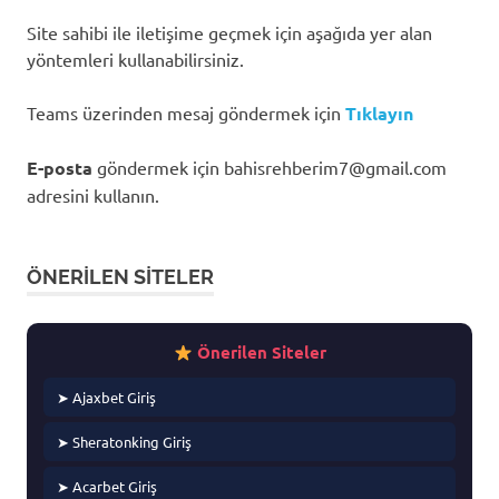
Site sahibi ile iletişime geçmek için aşağıda yer alan
yöntemleri kullanabilirsiniz.
Teams üzerinden mesaj göndermek için
Tıklayın
E-posta
göndermek için
bahisrehberim7@gmail.com
adresini kullanın.
ÖNERILEN SITELER
Önerilen Siteler
➤ Ajaxbet Giriş
➤ Sheratonking Giriş
➤ Acarbet Giriş