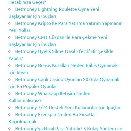
Hesabınıza Geçer?
Betmoney Lightning Roulette Oyna Yeni
Başlayanlar İçin İpuçları
Betmoney Kripto İle Para Yatırma Yatırım Yapmanın
Yeni Yolları
Betmoney CMT Cüzdan İle Para Çekme Yeni
Başlayanlar İçin İpuçları
Betmoney Üyelik Silme Nasıl Efectif Bir Şekilde
Yapılır?
Betmoney Bonus Kuralları Neden Bahis Oynamak
İçin İdeal?
Betmoney Canlı Casino Oyunları 2026da Oynamak
İçin En Popüler Oyunlar
Betmoney Whatsapp İletişim Neden
Kullanmalısınız?
Betmoney 7/24 Destek Yeni Kullanıcılar İçin İpuçları
Betmoney Freespin Neden Bu Fırsatlar
Kaçırılmamalı
Betmoney’ya Nasıl Para Yatırılır? 3 Kolay Yöntem ile