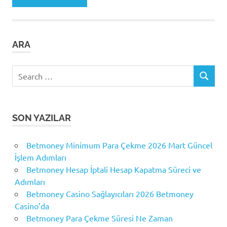
ARA
Search
SEARCH
for:
SON YAZILAR
Betmoney Minimum Para Çekme 2026 Mart Güncel
İşlem Adımları
Betmoney Hesap İptali Hesap Kapatma Süreci ve
Adımları
Betmoney Casino Sağlayıcıları 2026 Betmoney
Casino’da
Betmoney Para Çekme Süresi Ne Zaman