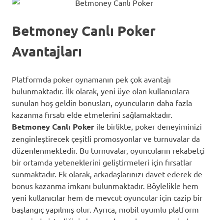
Betmoney Canlı Poker
Avantajları
Platformda poker oynamanın pek çok avantajı
bulunmaktadır. İlk olarak, yeni üye olan kullanıcılara
sunulan hoş geldin bonusları, oyuncuların daha fazla
kazanma fırsatı elde etmelerini sağlamaktadır.
Betmoney Canlı Poker
ile birlikte, poker deneyiminizi
zenginleştirecek çeşitli promosyonlar ve turnuvalar da
düzenlenmektedir. Bu turnuvalar, oyuncuların rekabetçi
bir ortamda yeteneklerini geliştirmeleri için fırsatlar
sunmaktadır. Ek olarak, arkadaşlarınızı davet ederek de
bonus kazanma imkanı bulunmaktadır. Böylelikle hem
yeni kullanıcılar hem de mevcut oyuncular için cazip bir
başlangıç yapılmış olur. Ayrıca, mobil uyumlu platform