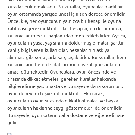
kurallar bulunmaktadır. Bu kurallar, oyuncuların adil bir
oyun ortamında yarışabilmesi için son derece önemlidir.
Öncelikle, her oyuncunun yalnızca bir hesap ile oyuna
katılması gerekmektedir. İkili hesap açma durumunda,
kullanıcılar mevcut bağlantıdan men edilebilirler. Ayrıca,
oyuncuların yasal yaş sınırını doldurmuş olmaları şarttır.
Yanlış bilgi veren kullanıcılar, hesaplarının askıya
alınması gibi sonuçlarla karşılaşabilirler. Bu kurallar, hem
kullanıcıların hem de platformun güvenliğini sağlama
amacı gütmektedir. Oyunculara, oyun öncesinde ve
sırasında dikkat etmeleri gereken kurallar hakkında
bilgilendirme yapılmakta ve bu sayede daha sorumlu bir
oyun deneyimi teşvik edilmektedir. Ek olarak,
oyuncuların oyun sırasında dikkatli olmaları ve başka
oyuncuların haklarına saygı göstermeleri de önemlidir.
Bu sayede, oyun ortamı daha dostane ve eğlenceli hale
gelir.