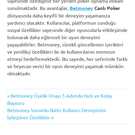
sayesinde istediğiniz her yerden poker oynama imkanı
sunulmaktadır. Bu avantajlar,
Betmoney
Canlı Poker
dünyasında daha keyifli bir deneyim yaşamanıza
yardımcı olacaktır. Kullanıcılar, platformun sunduğu
sosyal özellikler sayesinde diğer oyuncularla etkileşimde
bulunarak daha eğlenceli bir oyun deneyimi
yaşayabilirler. Betmoney, sürekli güncellenen içerikleri
ve yenilikçi özellikleri ile de kullanıcılarını memnun
etmeyi hedeflemektedir. Bu sayede, her seferinde farklı
ve heyecan verici bir oyun deneyimi yaşamak mümkün
olmaktadır.
Canlı
Previous
Yazı
Betmoney Üyelik Onayı 5 Adımda Hızlı ve Kolay
Poker
Post:
Başvuru
gezinmesi
Online
Next
Betmoney Sorumlu Bahis Kullanıcı Deneyimini
Bahis
Post:
İyileştiren Özellikler
poker
stratejileri