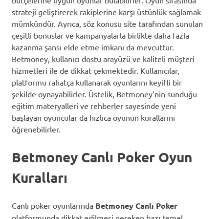
strateji geliştirerek rakiplerine karşı üstünlük sağlamak
mümkündür. Ayrıca, söz konusu site tarafından sunulan
çeşitli bonuslar ve kampanyalarla birlikte daha fazla
kazanma şansı elde etme imkanı da mevcuttur.
Betmoney, kullanıcı dostu arayüzü ve kaliteli müşteri
hizmetleri ile de dikkat çekmektedir. Kullanıcılar,
platformu rahatça kullanarak oyunlarını keyifli bir
şekilde oynayabilirler. Üstelik, Betmoney’nin sunduğu
eğitim materyalleri ve rehberler sayesinde yeni
başlayan oyuncular da hızlıca oyunun kurallarını
öğrenebilirler.
Betmoney Canlı Poker Oyun
Kuralları
Canlı poker oyunlarında
Betmoney Canlı Poker
platformunda dikkat edilmesi gereken bazı temel