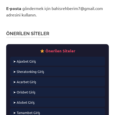
E-posta
göndermek için
bahisrehberim7@gmail.com
adresini kullanın.
ÖNERILEN SITELER
Önerilen Siteler
➤ Ajaxbet Giriş
➤ Sheratonking Giriş
➤ Acarbet Giriş
➤ Orisbet Giriş
➤ Alobet Giriş
➤ Tamambet Giriş