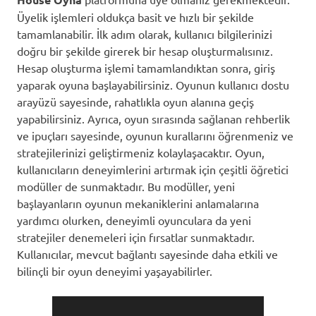
Üyelik işlemleri oldukça basit ve hızlı bir şekilde
tamamlanabilir. İlk adım olarak, kullanıcı bilgilerinizi
doğru bir şekilde girerek bir hesap oluşturmalısınız.
Hesap oluşturma işlemi tamamlandıktan sonra, giriş
yaparak oyuna başlayabilirsiniz. Oyunun kullanıcı dostu
arayüzü sayesinde, rahatlıkla oyun alanına geçiş
yapabilirsiniz. Ayrıca, oyun sırasında sağlanan rehberlik
ve ipuçları sayesinde, oyunun kurallarını öğrenmeniz ve
stratejilerinizi geliştirmeniz kolaylaşacaktır. Oyun,
kullanıcıların deneyimlerini artırmak için çeşitli öğretici
modüller de sunmaktadır. Bu modüller, yeni
başlayanların oyunun mekaniklerini anlamalarına
yardımcı olurken, deneyimli oyunculara da yeni
stratejiler denemeleri için fırsatlar sunmaktadır.
Kullanıcılar, mevcut bağlantı sayesinde daha etkili ve
bilinçli bir oyun deneyimi yaşayabilirler.