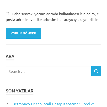
Daha sonraki yorumlarımda kullanılması için adım, e-
posta adresim ve site adresim bu tarayıcıya kaydedilsin.
ARA
Search
SEARCH
for:
SON YAZILAR
Betmoney Hesap İptali Hesap Kapatma Süreci ve