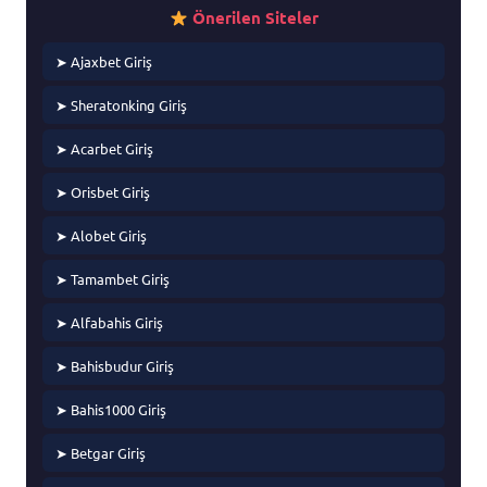
Önerilen Siteler
➤ Ajaxbet Giriş
➤ Sheratonking Giriş
➤ Acarbet Giriş
➤ Orisbet Giriş
➤ Alobet Giriş
➤ Tamambet Giriş
➤ Alfabahis Giriş
➤ Bahisbudur Giriş
➤ Bahis1000 Giriş
➤ Betgar Giriş