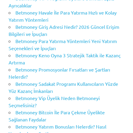
Ayrıcalıklar
Betmoney Havale İle Para Yatırma Hızlı ve Kolay
Yatırım Yöntemleri
Betmoney Giriş Adresi Nedir? 2026 Güncel Erişim
Bilgileri ve İpuçları
Betmoney Para Yatırma Yöntemleri Yeni Yatırım
Seçenekleri ve İpuçları
Betmoney Keno Oyna 3 Stratejik Taktik ile Kazanç
Artırma
Betmoney Promosyonlar Fırsatları ve Şartları
Nelerdir?
Betmoney Sadakat Programı Kullanıcıların Yüzde
Yüz Kazanç İmkanları
Betmoney Vip Üyelik Neden Betmoneyi
Seçmelisiniz?
Betmoney Bitcoin İle Para Çekme Üyelikte
Sağlanan Faydalar
Betmoney Yatırım Bonusları Nelerdir? Nasıl