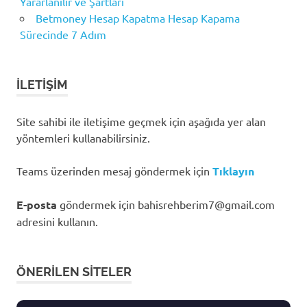
Yararlanılır ve Şartları
Betmoney Hesap Kapatma Hesap Kapama
Sürecinde 7 Adım
İLETIŞIM
Site sahibi ile iletişime geçmek için aşağıda yer alan
yöntemleri kullanabilirsiniz.
Teams üzerinden mesaj göndermek için
Tıklayın
E-posta
göndermek için
bahisrehberim7@gmail.com
adresini kullanın.
ÖNERILEN SITELER