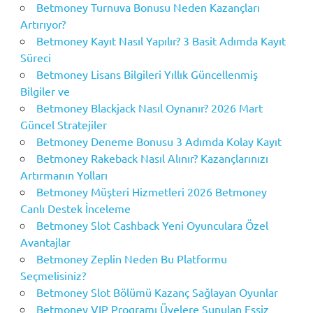
Betmoney Turnuva Bonusu Neden Kazançları
Artırıyor?
Betmoney Kayıt Nasıl Yapılır? 3 Basit Adımda Kayıt
Süreci
Betmoney Lisans Bilgileri Yıllık Güncellenmiş
Bilgiler ve
Betmoney Blackjack Nasıl Oynanır? 2026 Mart
Güncel Stratejiler
Betmoney Deneme Bonusu 3 Adımda Kolay Kayıt
Betmoney Rakeback Nasıl Alınır? Kazançlarınızı
Artırmanın Yolları
Betmoney Müşteri Hizmetleri 2026 Betmoney
Canlı Destek İnceleme
Betmoney Slot Cashback Yeni Oyunculara Özel
Avantajlar
Betmoney Zeplin Neden Bu Platformu
Seçmelisiniz?
Betmoney Slot Bölümü Kazanç Sağlayan Oyunlar
Betmoney VIP Programı Üyelere Sunulan Eşsiz