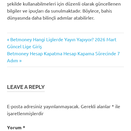
şekilde kullanabilmeleri için düzenli olarak güncellenen
bilgiler ve ipuçları da sunulmaktadır. Böylece, bahis
dünyasında daha bilinçli adımlar atabilirler.
Betmoney
Previous
Yazı
Betmoney Hangi Liglerde Yayın Yapıyor? 2026 Mart
bonus
Post:
Güncel Lige Giriş
gezinmesi
Hediye
Next
Betmoney Hesap Kapatma Hesap Kapama Sürecinde 7
Promosyon
Post:
Adım
Online
Bahis
Avantajları
LEAVE A REPLY
E-posta adresiniz yayınlanmayacak.
Gerekli alanlar
*
ile
işaretlenmişlerdir
Yorum
*