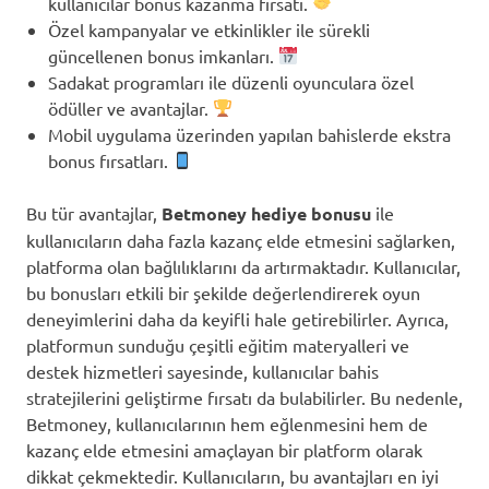
kullanıcılar bonus kazanma fırsatı.
Özel kampanyalar ve etkinlikler ile sürekli
güncellenen bonus imkanları.
Sadakat programları ile düzenli oyunculara özel
ödüller ve avantajlar.
Mobil uygulama üzerinden yapılan bahislerde ekstra
bonus fırsatları.
Bu tür avantajlar,
Betmoney hediye bonusu
ile
kullanıcıların daha fazla kazanç elde etmesini sağlarken,
platforma olan bağlılıklarını da artırmaktadır. Kullanıcılar,
bu bonusları etkili bir şekilde değerlendirerek oyun
deneyimlerini daha da keyifli hale getirebilirler. Ayrıca,
platformun sunduğu çeşitli eğitim materyalleri ve
destek hizmetleri sayesinde, kullanıcılar bahis
stratejilerini geliştirme fırsatı da bulabilirler. Bu nedenle,
Betmoney, kullanıcılarının hem eğlenmesini hem de
kazanç elde etmesini amaçlayan bir platform olarak
dikkat çekmektedir. Kullanıcıların, bu avantajları en iyi