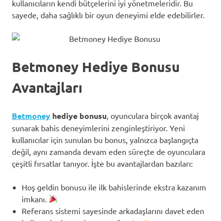
kullanıcıların kendi bütçelerini iyi yönetmeleridir. Bu
sayede, daha sağlıklı bir oyun deneyimi elde edebilirler.
Betmoney Hediye Bonusu
Avantajları
Betmoney
hediye bonusu
, oyunculara birçok avantaj
sunarak bahis deneyimlerini zenginleştiriyor. Yeni
kullanıcılar için sunulan bu bonus, yalnızca başlangıçta
değil, aynı zamanda devam eden süreçte de oyunculara
çeşitli fırsatlar tanıyor. İşte bu avantajlardan bazıları:
Hoş geldin bonusu ile ilk bahislerinde ekstra kazanım
imkanı.
Referans sistemi sayesinde arkadaşlarını davet eden