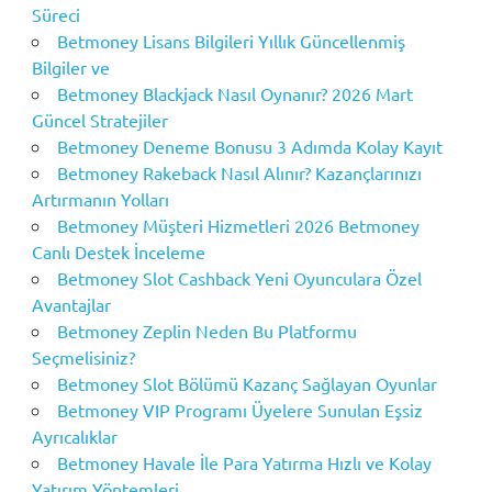
Süreci
Betmoney Lisans Bilgileri Yıllık Güncellenmiş
Bilgiler ve
Betmoney Blackjack Nasıl Oynanır? 2026 Mart
Güncel Stratejiler
Betmoney Deneme Bonusu 3 Adımda Kolay Kayıt
Betmoney Rakeback Nasıl Alınır? Kazançlarınızı
Artırmanın Yolları
Betmoney Müşteri Hizmetleri 2026 Betmoney
Canlı Destek İnceleme
Betmoney Slot Cashback Yeni Oyunculara Özel
Avantajlar
Betmoney Zeplin Neden Bu Platformu
Seçmelisiniz?
Betmoney Slot Bölümü Kazanç Sağlayan Oyunlar
Betmoney VIP Programı Üyelere Sunulan Eşsiz
Ayrıcalıklar
Betmoney Havale İle Para Yatırma Hızlı ve Kolay
Yatırım Yöntemleri