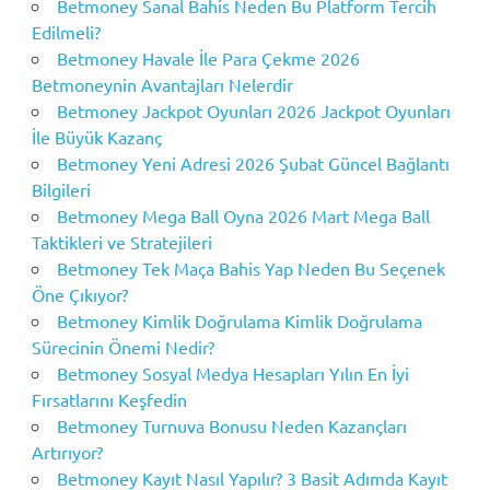
Betmoney Sanal Bahis Neden Bu Platform Tercih
Edilmeli?
Betmoney Havale İle Para Çekme 2026
Betmoneynin Avantajları Nelerdir
Betmoney Jackpot Oyunları 2026 Jackpot Oyunları
İle Büyük Kazanç
Betmoney Yeni Adresi 2026 Şubat Güncel Bağlantı
Bilgileri
Betmoney Mega Ball Oyna 2026 Mart Mega Ball
Taktikleri ve Stratejileri
Betmoney Tek Maça Bahis Yap Neden Bu Seçenek
Öne Çıkıyor?
Betmoney Kimlik Doğrulama Kimlik Doğrulama
Sürecinin Önemi Nedir?
Betmoney Sosyal Medya Hesapları Yılın En İyi
Fırsatlarını Keşfedin
Betmoney Turnuva Bonusu Neden Kazançları
Artırıyor?
Betmoney Kayıt Nasıl Yapılır? 3 Basit Adımda Kayıt