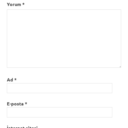
Yorum
*
Ad
*
E-posta
*
İnternet sitesi