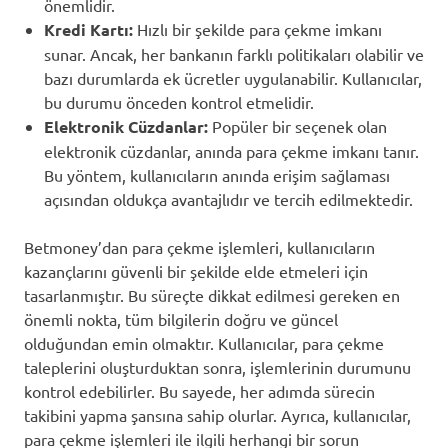
önemlidir.
Kredi Kartı:
Hızlı bir şekilde para çekme imkanı
sunar. Ancak, her bankanın farklı politikaları olabilir ve
bazı durumlarda ek ücretler uygulanabilir. Kullanıcılar,
bu durumu önceden kontrol etmelidir.
Elektronik Cüzdanlar:
Popüler bir seçenek olan
elektronik cüzdanlar, anında para çekme imkanı tanır.
Bu yöntem, kullanıcıların anında erişim sağlaması
açısından oldukça avantajlıdır ve tercih edilmektedir.
Betmoney’dan para çekme işlemleri, kullanıcıların
kazançlarını güvenli bir şekilde elde etmeleri için
tasarlanmıştır. Bu süreçte dikkat edilmesi gereken en
önemli nokta, tüm bilgilerin doğru ve güncel
olduğundan emin olmaktır. Kullanıcılar, para çekme
taleplerini oluşturduktan sonra, işlemlerinin durumunu
kontrol edebilirler. Bu sayede, her adımda sürecin
takibini yapma şansına sahip olurlar. Ayrıca, kullanıcılar,
para çekme işlemleri ile ilgili herhangi bir sorun