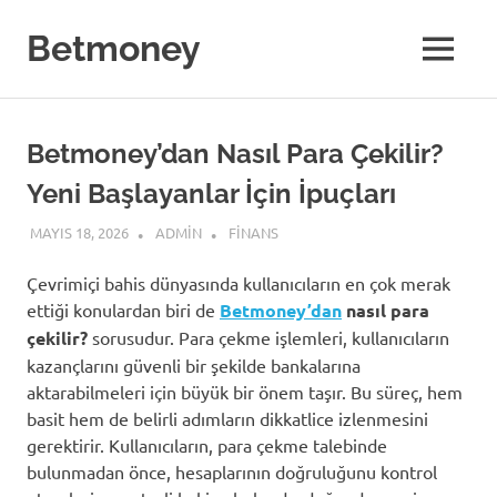
Skip
to
Betmoney
MENU
content
Betmoney’dan Nasıl Para Çekilir?
Yeni Başlayanlar İçin İpuçları
MAYIS 18, 2026
ADMIN
FINANS
Çevrimiçi bahis dünyasında kullanıcıların en çok merak
ettiği konulardan biri de
Betmoney’dan
nasıl para
çekilir?
sorusudur. Para çekme işlemleri, kullanıcıların
kazançlarını güvenli bir şekilde bankalarına
aktarabilmeleri için büyük bir önem taşır. Bu süreç, hem
basit hem de belirli adımların dikkatlice izlenmesini
gerektirir. Kullanıcıların, para çekme talebinde
bulunmadan önce, hesaplarının doğruluğunu kontrol