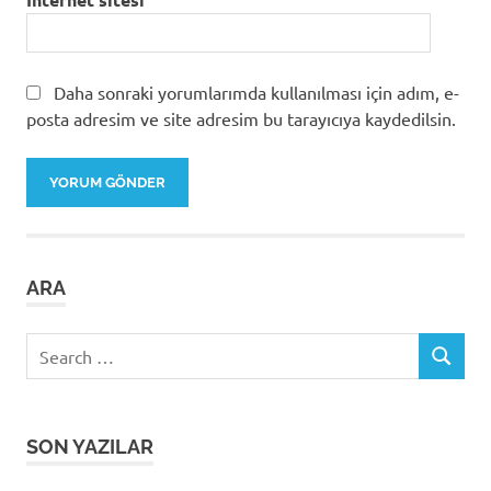
Daha sonraki yorumlarımda kullanılması için adım, e-
posta adresim ve site adresim bu tarayıcıya kaydedilsin.
ARA
Search
SEARCH
for:
SON YAZILAR