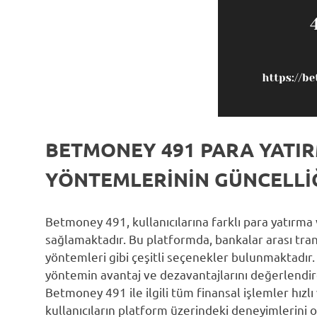
BETMONEY 491 PARA YATI
YÖNTEMLERİNİN GÜNCELLİ
Betmoney 491, kullanıcılarına farklı para yatırma
sağlamaktadır. Bu platformda, bankalar arası tran
yöntemleri gibi çeşitli seçenekler bulunmaktadır. 
yöntemin avantaj ve dezavantajlarını değerlendire
Betmoney 491 ile ilgili tüm finansal işlemler hızlı
kullanıcıların platform üzerindeki deneyimlerini