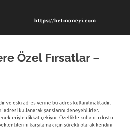
e Özel Fırsatlar –
ir ve eski adres yerine bu adres kullanılmaktadır.
i adresi kullanarak şanslarını deneyebilirler.
ekleriyle dikkat çekiyor. Özellikle kullanıcı dostu
beklentilerini karşılamak için sürekli olarak kendini