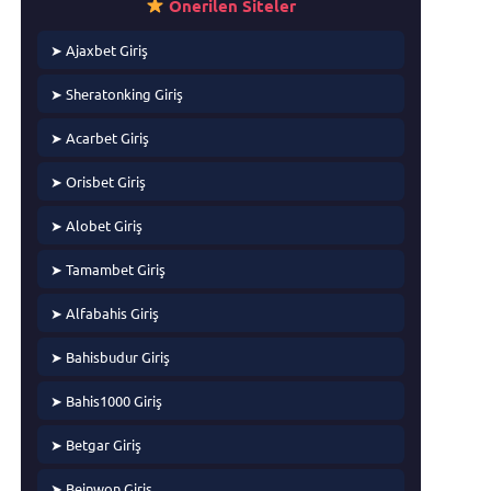
Önerilen Siteler
➤ Ajaxbet Giriş
➤ Sheratonking Giriş
➤ Acarbet Giriş
➤ Orisbet Giriş
➤ Alobet Giriş
➤ Tamambet Giriş
➤ Alfabahis Giriş
➤ Bahisbudur Giriş
➤ Bahis1000 Giriş
➤ Betgar Giriş
➤ Beinwon Giriş