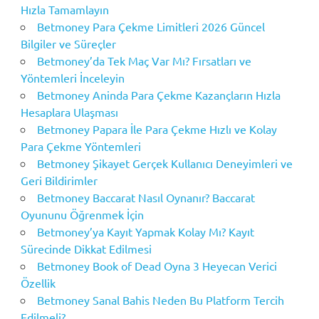
Hızla Tamamlayın
Betmoney Para Çekme Limitleri 2026 Güncel
Bilgiler ve Süreçler
Betmoney’da Tek Maç Var Mı? Fırsatları ve
Yöntemleri İnceleyin
Betmoney Aninda Para Çekme Kazançların Hızla
Hesaplara Ulaşması
Betmoney Papara İle Para Çekme Hızlı ve Kolay
Para Çekme Yöntemleri
Betmoney Şikayet Gerçek Kullanıcı Deneyimleri ve
Geri Bildirimler
Betmoney Baccarat Nasıl Oynanır? Baccarat
Oyununu Öğrenmek İçin
Betmoney’ya Kayıt Yapmak Kolay Mı? Kayıt
Sürecinde Dikkat Edilmesi
Betmoney Book of Dead Oyna 3 Heyecan Verici
Özellik
Betmoney Sanal Bahis Neden Bu Platform Tercih
Edilmeli?