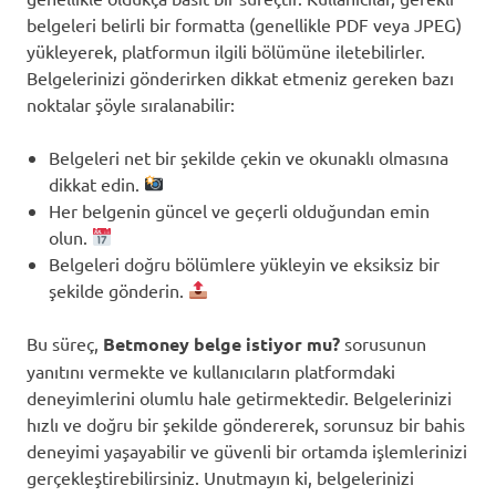
belgeleri belirli bir formatta (genellikle PDF veya JPEG)
yükleyerek, platformun ilgili bölümüne iletebilirler.
Belgelerinizi gönderirken dikkat etmeniz gereken bazı
noktalar şöyle sıralanabilir:
Belgeleri net bir şekilde çekin ve okunaklı olmasına
dikkat edin.
Her belgenin güncel ve geçerli olduğundan emin
olun.
Belgeleri doğru bölümlere yükleyin ve eksiksiz bir
şekilde gönderin.
Bu süreç,
Betmoney belge istiyor mu?
sorusunun
yanıtını vermekte ve kullanıcıların platformdaki
deneyimlerini olumlu hale getirmektedir. Belgelerinizi
hızlı ve doğru bir şekilde göndererek, sorunsuz bir bahis
deneyimi yaşayabilir ve güvenli bir ortamda işlemlerinizi
gerçekleştirebilirsiniz. Unutmayın ki, belgelerinizi