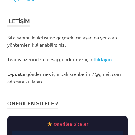
İLETIŞIM
Site sahibi ile iletişime geçmek için aşağıda yer alan
yöntemleri kullanabilirsiniz.
Teams üzerinden mesaj göndermek için
Tıklayın
E-posta
göndermek için
bahisrehberim7@gmail.com
adresini kullanın.
ÖNERILEN SITELER
Önerilen Siteler