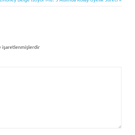
st:
e işaretlenmişlerdir