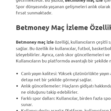
Betmoney maç izle
Spor dünyasında yaşanan gelişmeleri anlık olarak 
fırsat sunmaktadır.
Betmoney Maç İzleme Özellik
özelliği, kullanıcıların çeşitl
Betmoney maç izle
sağlar. Bu özellik ile kullanıcılar, futbol, basketbo
izleyebilirler. Ayrıca, canlı skor güncellemeleri ve 
Kullanıcıların bu platformda avantajlı bir şekilde 
Canlı yayın kalitesi: Yüksek çözünürlükte yayın 
detayı net bir şekilde görmeyi sağlar.
Anlık güncellemeler: Maçların gidişatı hakkında s
ne olduğunu takip edebilirler.
Farklı spor dalları: Kullanıcılar, birden fazla sp
sunar.
Kullanıcı dostu arayüz: Platform, kullanıcıların 