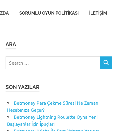
IZDA
SORUMLU OYUN POLITIKASI
İLETIŞIM
ARA
Search
SEARCH
for:
SON YAZILAR
Betmoney Para Çekme Süresi Ne Zaman
Hesabınıza Geçer?
Betmoney Lightning Roulette Oyna Yeni
Başlayanlar İçin İpuçları
Betmoney Kripto İle Para Yatırma Yatırım