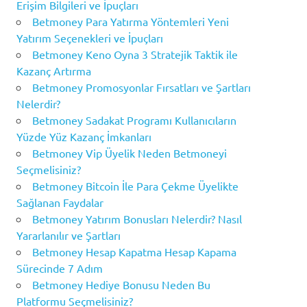
Erişim Bilgileri ve İpuçları
Betmoney Para Yatırma Yöntemleri Yeni
Yatırım Seçenekleri ve İpuçları
Betmoney Keno Oyna 3 Stratejik Taktik ile
Kazanç Artırma
Betmoney Promosyonlar Fırsatları ve Şartları
Nelerdir?
Betmoney Sadakat Programı Kullanıcıların
Yüzde Yüz Kazanç İmkanları
Betmoney Vip Üyelik Neden Betmoneyi
Seçmelisiniz?
Betmoney Bitcoin İle Para Çekme Üyelikte
Sağlanan Faydalar
Betmoney Yatırım Bonusları Nelerdir? Nasıl
Yararlanılır ve Şartları
Betmoney Hesap Kapatma Hesap Kapama
Sürecinde 7 Adım
Betmoney Hediye Bonusu Neden Bu
Platformu Seçmelisiniz?