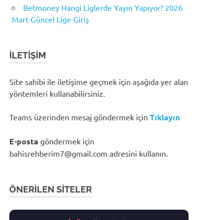
Betmoney Hangi Liglerde Yayın Yapıyor? 2026
Mart Güncel Lige Giriş
İLETIŞIM
Site sahibi ile iletişime geçmek için aşağıda yer alan
yöntemleri kullanabilirsiniz.
Teams üzerinden mesaj göndermek için
Tıklayın
E-posta
göndermek için
bahisrehberim7@gmail.com
adresini kullanın.
ÖNERILEN SITELER