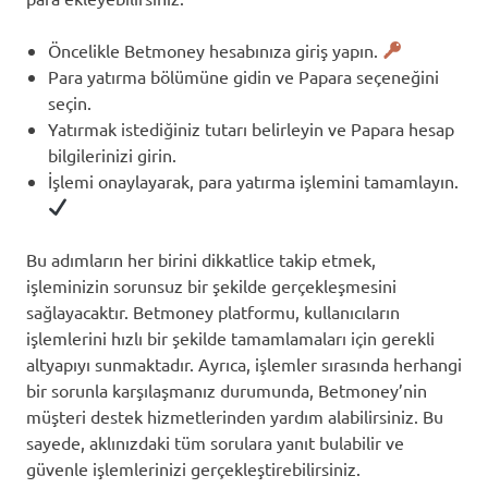
Öncelikle Betmoney hesabınıza giriş yapın.
Para yatırma bölümüne gidin ve Papara seçeneğini
seçin.
Yatırmak istediğiniz tutarı belirleyin ve Papara hesap
bilgilerinizi girin.
İşlemi onaylayarak, para yatırma işlemini tamamlayın.
Bu adımların her birini dikkatlice takip etmek,
işleminizin sorunsuz bir şekilde gerçekleşmesini
sağlayacaktır. Betmoney platformu, kullanıcıların
işlemlerini hızlı bir şekilde tamamlamaları için gerekli
altyapıyı sunmaktadır. Ayrıca, işlemler sırasında herhangi
bir sorunla karşılaşmanız durumunda, Betmoney’nin
müşteri destek hizmetlerinden yardım alabilirsiniz. Bu
sayede, aklınızdaki tüm sorulara yanıt bulabilir ve
güvenle işlemlerinizi gerçekleştirebilirsiniz.