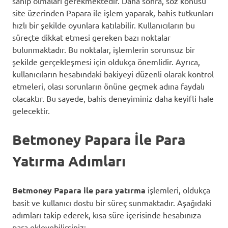
sahip olmaları gerekmektedir. Daha sonra, söz konusu
site üzerinden Papara ile işlem yaparak, bahis tutkunları
hızlı bir şekilde oyunlara katılabilir. Kullanıcıların bu
süreçte dikkat etmesi gereken bazı noktalar
bulunmaktadır. Bu noktalar, işlemlerin sorunsuz bir
şekilde gerçekleşmesi için oldukça önemlidir. Ayrıca,
kullanıcıların hesabındaki bakiyeyi düzenli olarak kontrol
etmeleri, olası sorunların önüne geçmek adına faydalı
olacaktır. Bu sayede, bahis deneyiminiz daha keyifli hale
gelecektir.
Betmoney Papara İle Para
Yatırma Adımları
Betmoney Papara ile para yatırma
işlemleri, oldukça
basit ve kullanıcı dostu bir süreç sunmaktadır. Aşağıdaki
adımları takip ederek, kısa süre içerisinde hesabınıza
para ekleyebilirsiniz: