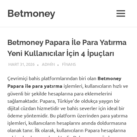
Skip
to
Betmoney
MENU
content
Betmoney Papara İle Para Yatırma
Yeni Kullanıcılar İçin 4 İpuçları
MART 31, 2026
ADMIN
FINANS
Çevrimiçi bahis platformlarından biri olan
Betmoney
Papara ile para yatırma
işlemleri, kullanıcıların hızlı ve
güvenli bir şekilde hesaplarına para eklemelerini
sağlamaktadır. Papara, Türkiye’de oldukça yaygın bir
dijital cüzdan hizmetidir ve bahis severler için ideal bir
ödeme yöntemidir. Bu platform üzerinden para yatırma
işlemleri, kullanıcıların hesaplarını anında doldurmasına
olanak tanır. İlk olarak, kullanıcıların Papara hesaplarına