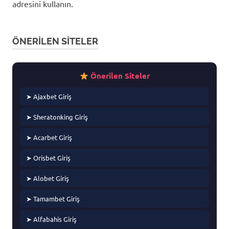
adresini kullanın.
ÖNERILEN SITELER
Önerilen Siteler
➤ Ajaxbet Giriş
➤ Sheratonking Giriş
➤ Acarbet Giriş
➤ Orisbet Giriş
➤ Alobet Giriş
➤ Tamambet Giriş
➤ Alfabahis Giriş