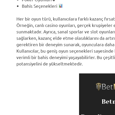
Bahis Seçenekleri
Her bir oyun türü, kullanıcılara farklı kazanç fırs
Örneğin, canlı casino oyunları, gerçek krupiyeler
sunmaktadır. Ayrıca, sanal sporlar ve slot oyunları
sağlarken, kazanç elde etme olasılıklarını da artır
gerektiren bir deneyim sunarak, oyunculara daha 
Kullanıcılar, bu geniş oyun seçenekleri sayesinde
verimli bir bahis deneyimi yaşayabilirler. Bu çeşitl
potansiyelini de yükseltmektedir.