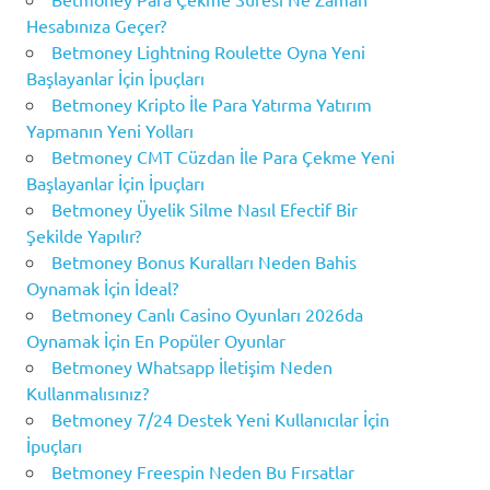
Hesabınıza Geçer?
Betmoney Lightning Roulette Oyna Yeni
Başlayanlar İçin İpuçları
Betmoney Kripto İle Para Yatırma Yatırım
Yapmanın Yeni Yolları
Betmoney CMT Cüzdan İle Para Çekme Yeni
Başlayanlar İçin İpuçları
Betmoney Üyelik Silme Nasıl Efectif Bir
Şekilde Yapılır?
Betmoney Bonus Kuralları Neden Bahis
Oynamak İçin İdeal?
Betmoney Canlı Casino Oyunları 2026da
Oynamak İçin En Popüler Oyunlar
Betmoney Whatsapp İletişim Neden
Kullanmalısınız?
Betmoney 7/24 Destek Yeni Kullanıcılar İçin
İpuçları
Betmoney Freespin Neden Bu Fırsatlar