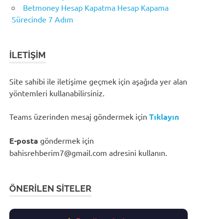
Betmoney Hesap Kapatma Hesap Kapama
Sürecinde 7 Adım
İLETIŞIM
Site sahibi ile iletişime geçmek için aşağıda yer alan
yöntemleri kullanabilirsiniz.
Teams üzerinden mesaj göndermek için
Tıklayın
E-posta
göndermek için
bahisrehberim7@gmail.com
adresini kullanın.
ÖNERILEN SITELER