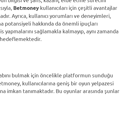
sıyla,
kullanıcıları için çeşitli avantajlar
Betmoney
ır. Ayrıca, kullanıcı yorumları ve deneyimleri,
a potansiyeli hakkında da önemli ipuçları
his yapmalarını sağlamakla kalmayıp, aynı zamanda
 hedeflemektedir.
bını bulmak için öncelikle platformun sunduğu
money, kullanıcılarına geniş bir oyun yelpazesi
ına imkan tanımaktadır. Bu oyunlar arasında şunlar