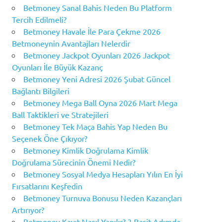
Betmoney Sanal Bahis Neden Bu Platform
Tercih Edilmeli?
Betmoney Havale İle Para Çekme 2026
Betmoneynin Avantajları Nelerdir
Betmoney Jackpot Oyunları 2026 Jackpot
Oyunları İle Büyük Kazanç
Betmoney Yeni Adresi 2026 Şubat Güncel
Bağlantı Bilgileri
Betmoney Mega Ball Oyna 2026 Mart Mega
Ball Taktikleri ve Stratejileri
Betmoney Tek Maça Bahis Yap Neden Bu
Seçenek Öne Çıkıyor?
Betmoney Kimlik Doğrulama Kimlik
Doğrulama Sürecinin Önemi Nedir?
Betmoney Sosyal Medya Hesapları Yılın En İyi
Fırsatlarını Keşfedin
Betmoney Turnuva Bonusu Neden Kazançları
Artırıyor?
Betmoney Kayıt Nasıl Yapılır? 3 Basit Adımda